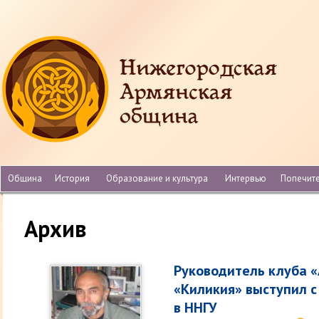
Община
История
Образование и культура
Интервью
Попечит
Архив
Руководитель клуба «
«Киликия» выступил 
в ННГУ