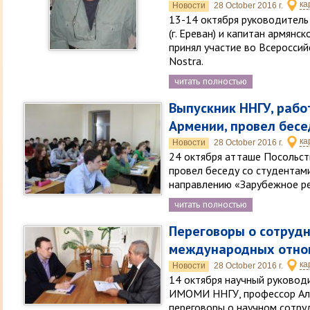
ка
Новости
28 October 2016 г.
13-14 октября руководитель
(г. Ереван) и капитан армянс
принял участие во Всероссий
Nostra.
читать полностью
Выпускник ННГУ, рабо
Армении, провел бес
ка
Новости
28 October 2016 г.
24 октября атташе Посольс
провел беседу со студента
направлению «Зарубежное р
читать полностью
Переговоры о сотрудн
международных отно
ка
Новости
28 October 2016 г.
14 октября научный руковод
ИМОМИ ННГУ, профессор Ал
переговоры о научном сотр